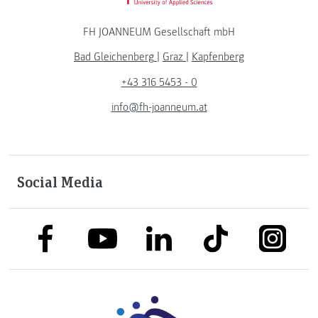
FH JOANNEUM Gesellschaft mbH
Bad Gleichenberg
|
Graz
|
Kapfenberg
+43 316 5453 - 0
info@fh-joanneum.at
Social Media
link to facebook
link to tiktok
link to
link to linkedin
link to youtube