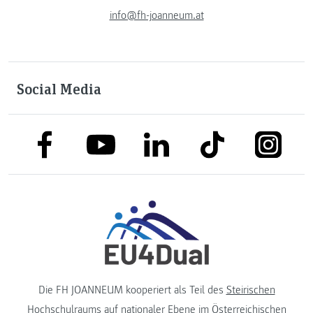
info@fh-joanneum.at
Social Media
link to facebook
link to tiktok
link to
link to linkedin
link to youtube
Die FH JOANNEUM kooperiert als Teil des
Steirischen
Hochschulraums
auf nationaler Ebene im
Österreichischen