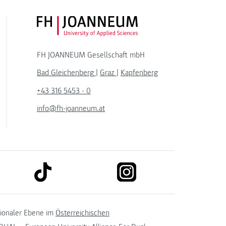
FH JOANNEUM Logo
FH JOANNEUM Gesellschaft mbH
Bad Gleichenberg
|
Graz
|
Kapfenberg
+43 316 5453 - 0
info@fh-joanneum.at
link to tiktok
link to instagram
kedin
tionaler Ebene im
Österreichischen