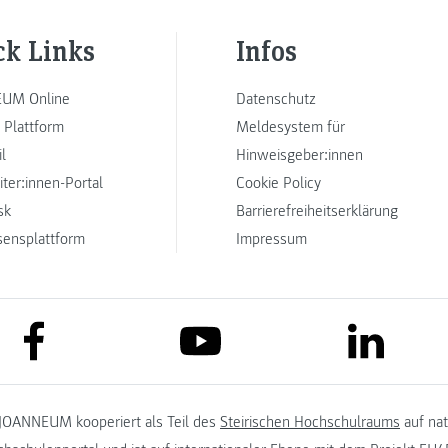
ck Links
Infos
UM Online
Datenschutz
 Plattform
Meldesystem für
l
Hinweisgeber:innen
iter:innen-Portal
Cookie Policy
sk
Barrierefreiheitserklärung
sensplattform
Impressum
link to facebook
link to lin
link to youtube
JOANNEUM kooperiert als Teil des
Steirischen Hochschulraums
auf na