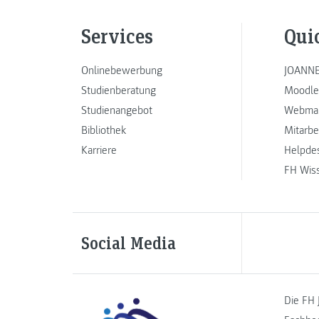
Services
Qui
Onlinebewerbung
JOANNE
Studienberatung
Moodle
Studienangebot
Webmai
Bibliothek
Mitarbe
Karriere
Helpde
FH Wis
Social Media
Die FH 