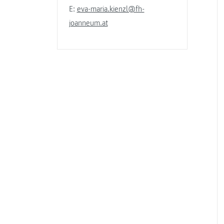
E:
eva-maria.kienzl@fh-
joanneum.at