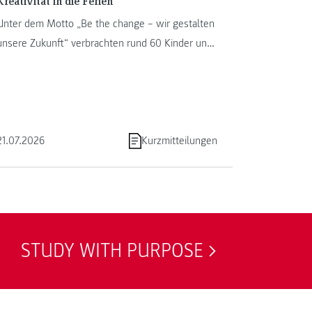
Kreativität in die Ferien
Unter dem Motto „Be the change – wir gestalten
unsere Zukunft“ verbrachten rund 60 Kinder und
Jugendliche von 13. bis ...
21.07.2026
Kurzmitteilungen
STUDY WITH PURPOSE