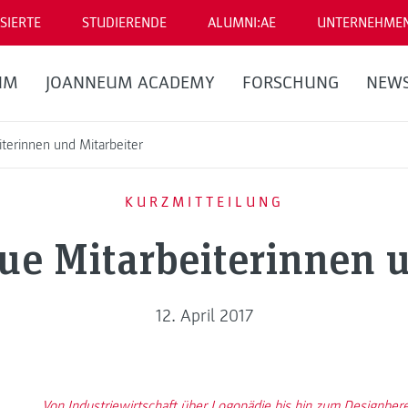
SIERTE
STUDIERENDE
ALUMNI:AE
UNTERNEHME
UM
JOANNEUM ACADEMY
FORSCHUNG
NEW
terinnen und Mitarbeiter
KURZMITTEILUNG
ue Mitarbeiterinnen u
12. April 2017
Von Industriewirtschaft über Logopädie bis hin zum Designberei