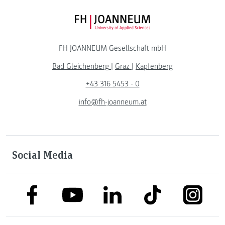
FH JOANNEUM Logo
FH JOANNEUM Gesellschaft mbH
Bad Gleichenberg
|
Graz
|
Kapfenberg
+43 316 5453 - 0
info@fh-joanneum.at
Social Media
link to facebook
link to tiktok
link to
link to linkedin
link to youtube