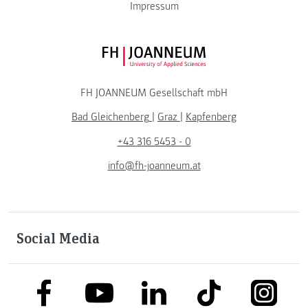
Impressum
FH JOANNEUM Logo
FH JOANNEUM Gesellschaft mbH
Bad Gleichenberg
|
Graz
|
Kapfenberg
+43 316 5453 - 0
info@fh-joanneum.at
Social Media
link to facebook
link to tiktok
link to
link to linkedin
link to youtube