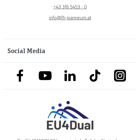
+43 316 5453 - 0
info@fh-joanneum.at
Social Media
link to facebook
link to tiktok
link to
link to linkedin
link to youtube