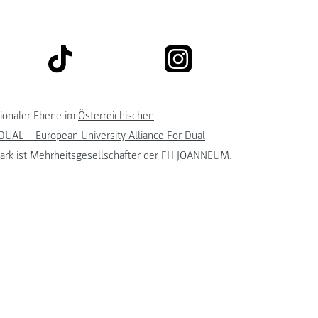
link to tiktok
link to instagram
kedin
tionaler Ebene im
Österreichischen
UAL – European University Alliance For Dual
ark
ist Mehrheitsgesellschafter der FH JOANNEUM.