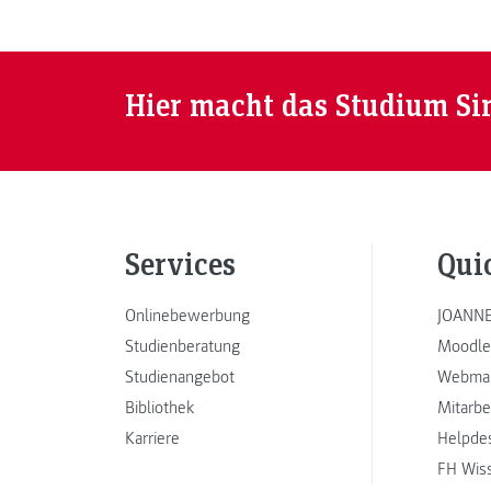
Hier macht das Studium Si
Services
Qui
Onlinebewerbung
JOANNE
Studienberatung
Moodle
Studienangebot
Webmai
Bibliothek
Mitarbe
Karriere
Helpde
FH Wis