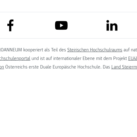
link to facebook
link to lin
link to youtube
JOANNEUM kooperiert als Teil des
Steirischen Hochschulraums
auf na
chschulenportal
und ist auf internationaler Ebene mit dem Projekt
EU4D
on
Österreichs erste Duale Europäische Hochschule. Das
Land Steierm