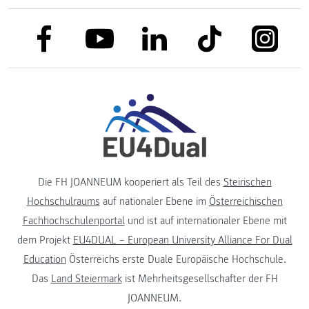
link to facebook
link to tiktok
link to
link to linkedin
link to youtube
Die FH JOANNEUM kooperiert als Teil des
Steirischen
Hochschulraums
auf nationaler Ebene im
Österreichischen
Fachhochschulenportal
und ist auf internationaler Ebene mit
dem Projekt
EU4DUAL – European University Alliance For Dual
Education
Österreichs erste Duale Europäische Hochschule.
Das
Land Steiermark
ist Mehrheitsgesellschafter der FH
JOANNEUM.