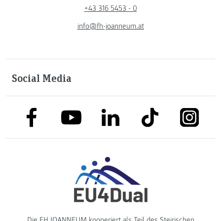
+43 316 5453 - 0
info@fh-joanneum.at
Social Media
link to facebook
link to tiktok
link to
link to linkedin
link to youtube
Die FH JOANNEUM kooperiert als Teil des
Steirischen