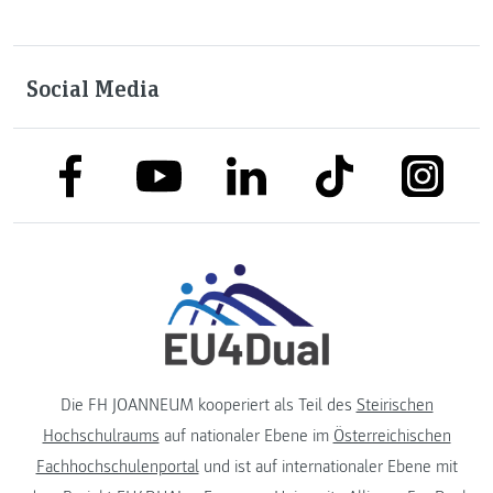
Social Media
link to facebook
link to tiktok
link to
link to linkedin
link to youtube
Die FH JOANNEUM kooperiert als Teil des
Steirischen
Hochschulraums
auf nationaler Ebene im
Österreichischen
Fachhochschulenportal
und ist auf internationaler Ebene mit