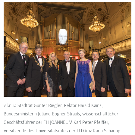
v.l.n.r.: Stadtrat Günter Riegler, Rektor Harald Kainz,
Bundesministerin Juliane Bogner-Strauß, wissenschaftlicher
Geschäftsführer der FH JOANNEUM Karl Peter Pfeiffer,
Vorsitzende des Universitätsrates der TU Graz Karin Schaupp,