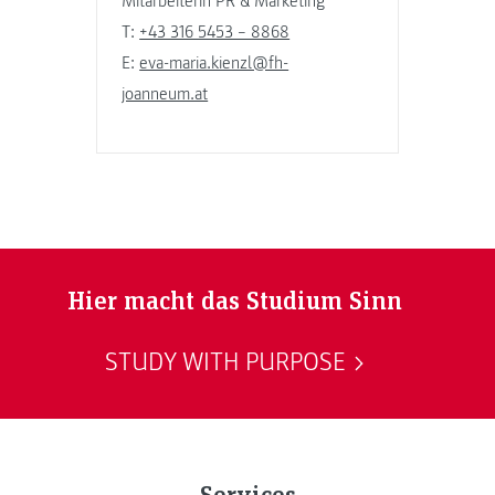
Mitarbeiterin PR & Marketing
T:
+43 316 5453 – 8868
E:
eva-maria.kienzl@fh-
joanneum.at
Hier macht das Studium Sinn
STUDY WITH PURPOSE
Services