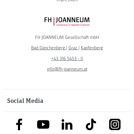
FH JOANNEUM Logo
FH JOANNEUM Gesellschaft mbH
Bad Gleichenberg
|
Graz
|
Kapfenberg
+43 316 5453 - 0
info@fh-joanneum.at
Social Media
link to facebook
link to tiktok
link to
link to linkedin
link to youtube