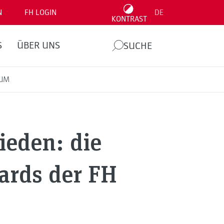
N
FH LOGIN
DE
KONTRAST
S
ÜBER UNS
SUCHE
EUM
ieden: die
ards der FH