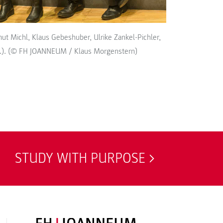
ut Michl, Klaus Gebeshuber, Ulrike Zankel-Pichler,
.r.). (© FH JOANNEUM / Klaus Morgenstern)
STUDY WITH PURPOSE