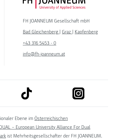
FH JOANNEUM Logo
FH JOANNEUM Gesellschaft mbH
Bad Gleichenberg
|
Graz
|
Kapfenberg
+43 316 5453 - 0
info@fh-joanneum.at
link to tiktok
link to instagram
kedin
tionaler Ebene im
Österreichischen
UAL – European University Alliance For Dual
ark
ist Mehrheitsgesellschafter der FH JOANNEUM.