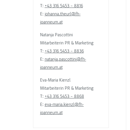
T:
+43 316 5453 – 8816
E:
johanna.theurl@fh-
joanneum.at
Natanja Pascottini
Mitarbeiterin PR & Marketing
T:
+43 316 5453 – 8836
E:
natanja.pascottini@fh-
joanneum.at
Eva-Maria Kienzl
Mitarbeiterin PR & Marketing
T:
+43 316 5453 – 8868
E:
eva-maria.kienzl@fh-
joanneum.at