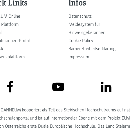
ck Links
Infos
UM Online
Datenschutz
 Plattform
Meldesystem für
l
Hinweisgeber:innen
iter:innen-Portal
Cookie Policy
sk
Barrierefreiheitserklärung
sensplattform
Impressum
link to facebook
link to lin
link to youtube
JOANNEUM kooperiert als Teil des
Steirischen Hochschulraums
auf na
chschulenportal
und ist auf internationaler Ebene mit dem Projekt
EU4D
on
Österreichs erste Duale Europäische Hochschule. Das
Land Steierm