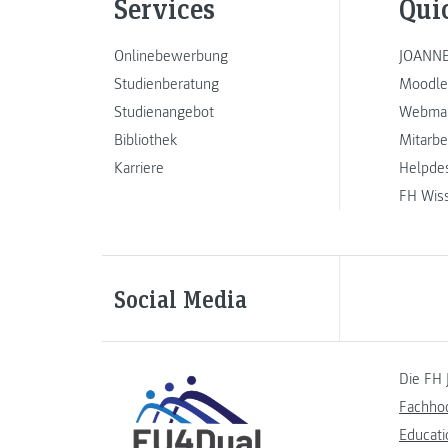
Services
Qui
Onlinebewerbung
JOANNE
Studienberatung
Moodle
Studienangebot
Webmai
Bibliothek
Mitarbe
Karriere
Helpde
FH Wis
Social Media
Die FH 
Fachho
Educati