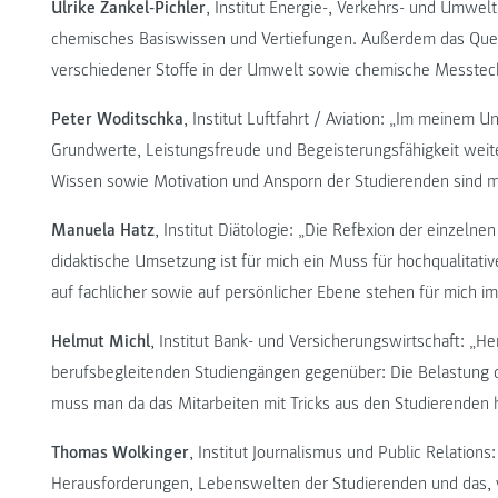
Ulrike Zankel-Pichler
, Institut Energie-, Verkehrs- und Umwe
chemisches Basiswissen und Vertiefungen. Außerdem das Que
verschiedener Stoffe in der Umwelt sowie chemische Messtech
Peter Woditschka
, Institut Luftfahrt / Aviation: „Im meinem U
Grundwerte, Leistungsfreude und Begeisterungsfähigkeit weit
Wissen sowie Motivation und Ansporn der Studierenden sind mi
Manuela Hatz
, Institut Diätologie: „Die Reflexion der einzeln
didaktische Umsetzung ist für mich ein Muss für hochqualitati
auf fachlicher sowie auf persönlicher Ebene stehen für mich i
Helmut Michl
, Institut Bank- und Versicherungswirtschaft: „He
berufsbegleitenden Studiengängen gegenüber: Die Belastung d
muss man da das Mitarbeiten mit Tricks aus den Studierenden h
Thomas Wolkinger
, Institut Journalismus und Public Relations
Herausforderungen, Lebenswelten der Studierenden und das, w