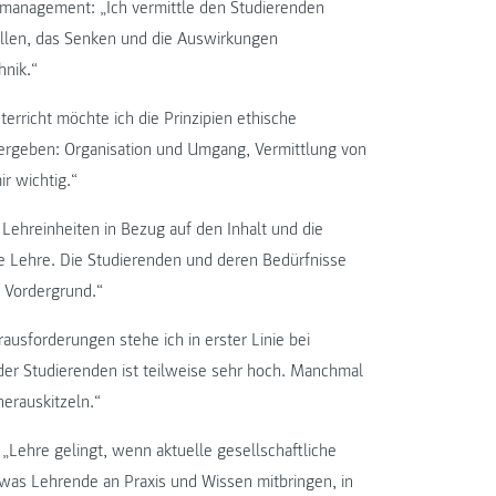
ltmanagement: „Ich vermittle den Studierenden
llen, das Senken und die Auswirkungen
nik.“
nterricht möchte ich die Prinzipien ethische
ergeben: Organisation und Umgang, Vermittlung von
r wichtig.“
en Lehreinheiten in Bezug auf den Inhalt und die
ve Lehre. Die Studierenden und deren Bedürfnisse
m Vordergrund.“
rausforderungen stehe ich in erster Linie bei
er Studierenden ist teilweise sehr hoch. Manchmal
erauskitzeln.“
: „Lehre gelingt, wenn aktuelle gesellschaftliche
as Lehrende an Praxis und Wissen mitbringen, in