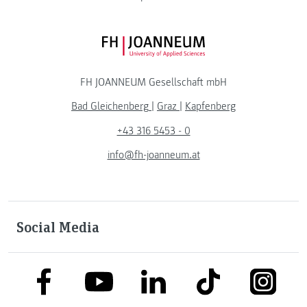
FH JOANNEUM Logo
FH JOANNEUM Gesellschaft mbH
Bad Gleichenberg
|
Graz
|
Kapfenberg
+43 316 5453 - 0
info@fh-joanneum.at
Social Media
link to facebook
link to tiktok
link to
link to linkedin
link to youtube