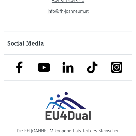
+43 316 5453 - 0
info@fh-joanneum.at
Social Media
link to facebook
link to tiktok
link to
link to linkedin
link to youtube
Die FH JOANNEUM kooperiert als Teil des
Steirischen