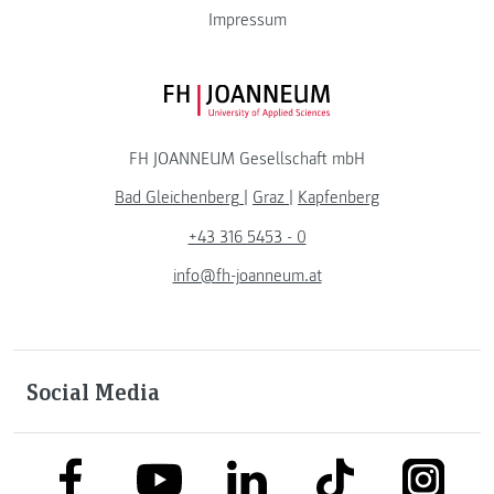
Impressum
FH JOANNEUM Logo
FH JOANNEUM Gesellschaft mbH
Bad Gleichenberg
|
Graz
|
Kapfenberg
+43 316 5453 - 0
info@fh-joanneum.at
Social Media
link to facebook
link to tiktok
link to
link to linkedin
link to youtube