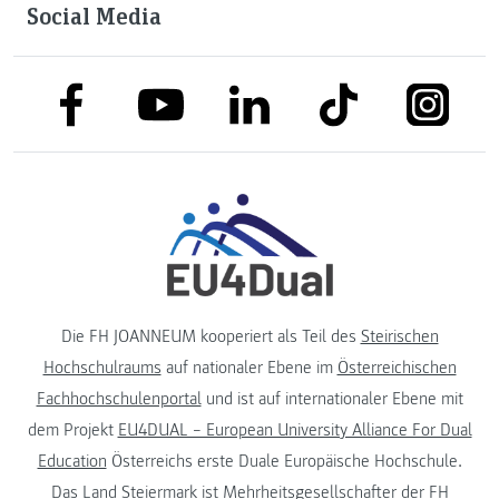
Social Media
link to facebook
link to tiktok
link to
link to linkedin
link to youtube
Die FH JOANNEUM kooperiert als Teil des
Steirischen
Hochschulraums
auf nationaler Ebene im
Österreichischen
Fachhochschulenportal
und ist auf internationaler Ebene mit
dem Projekt
EU4DUAL – European University Alliance For Dual
Education
Österreichs erste Duale Europäische Hochschule.
Das
Land Steiermark
ist Mehrheitsgesellschafter der FH