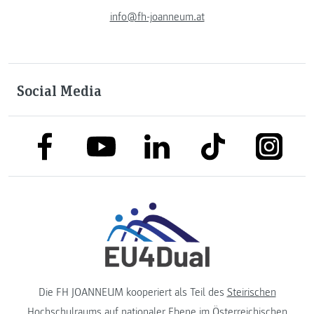
info@fh-joanneum.at
Social Media
link to facebook
link to tiktok
link to
link to linkedin
link to youtube
Die FH JOANNEUM kooperiert als Teil des
Steirischen
Hochschulraums
auf nationaler Ebene im
Österreichischen