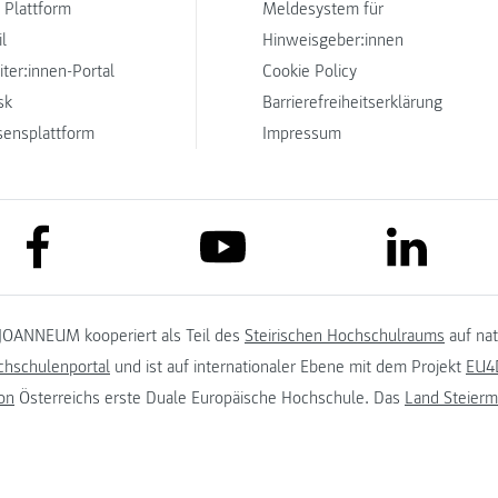
 Plattform
Meldesystem für
l
Hinweisgeber:innen
iter:innen-Portal
Cookie Policy
sk
Barrierefreiheitserklärung
sensplattform
Impressum
link to facebook
link to lin
link to youtube
JOANNEUM kooperiert als Teil des
Steirischen Hochschulraums
auf na
chschulenportal
und ist auf internationaler Ebene mit dem Projekt
EU4D
on
Österreichs erste Duale Europäische Hochschule. Das
Land Steierm