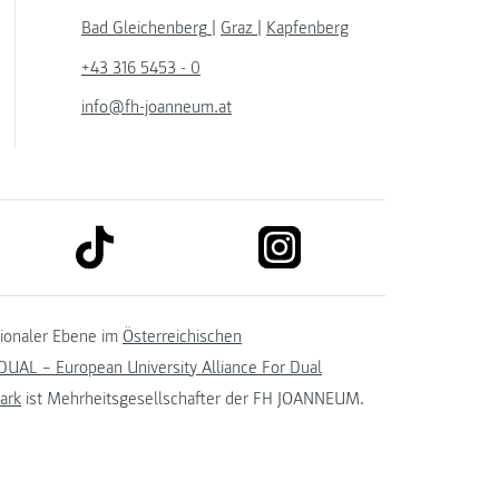
Bad Gleichenberg
|
Graz
|
Kapfenberg
+43 316 5453 - 0
info@fh-joanneum.at
link to tiktok
link to instagram
kedin
tionaler Ebene im
Österreichischen
UAL – European University Alliance For Dual
ark
ist Mehrheitsgesellschafter der FH JOANNEUM.