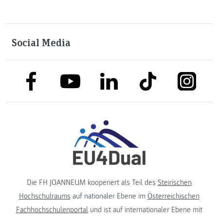
Social Media
link to facebook
link to tiktok
link to
link to linkedin
link to youtube
Die FH JOANNEUM kooperiert als Teil des
Steirischen
Hochschulraums
auf nationaler Ebene im
Österreichischen
Fachhochschulenportal
und ist auf internationaler Ebene mit