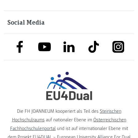
Social Media
link to facebook
link to tiktok
link to
link to linkedin
link to youtube
Die FH JOANNEUM kooperiert als Teil des
Steirischen
Hochschulraums
auf nationaler Ebene im
Österreichischen
Fachhochschulenportal
und ist auf internationaler Ebene mit
dem Projekt
EU4DUAL – European University Alliance For Dual