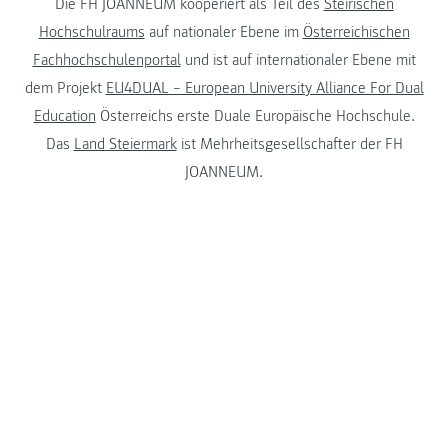
Die FH JOANNEUM kooperiert als Teil des
Steirischen
Hochschulraums
auf nationaler Ebene im
Österreichischen
Fachhochschulenportal
und ist auf internationaler Ebene mit
dem Projekt
EU4DUAL – European University Alliance For Dual
Education
Österreichs erste Duale Europäische Hochschule.
Das
Land Steiermark
ist Mehrheitsgesellschafter der FH
JOANNEUM.