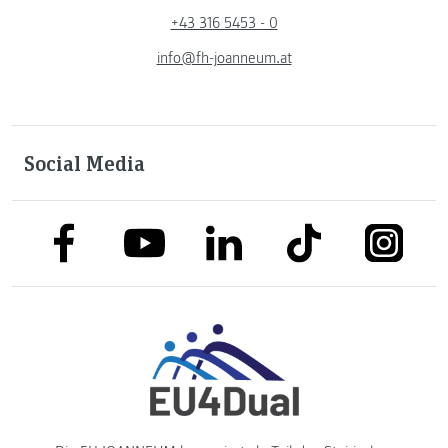
+43 316 5453 - 0
info@fh-joanneum.at
Social Media
link to facebook
link to tiktok
link to
link to linkedin
link to youtube