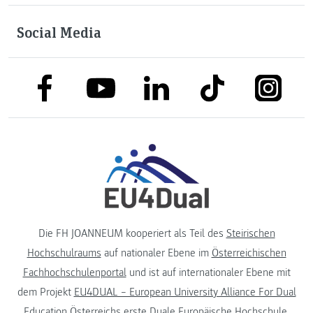
Social Media
link to facebook
link to tiktok
link to
link to linkedin
link to youtube
Die FH JOANNEUM kooperiert als Teil des
Steirischen
Hochschulraums
auf nationaler Ebene im
Österreichischen
Fachhochschulenportal
und ist auf internationaler Ebene mit
dem Projekt
EU4DUAL – European University Alliance For Dual
Education
Österreichs erste Duale Europäische Hochschule.