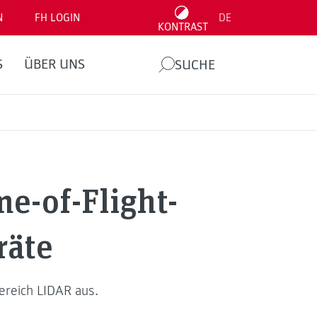
N
FH LOGIN
DE
KONTRAST
S
ÜBER UNS
SUCHE
me-of-Flight-
räte
ereich LIDAR aus.