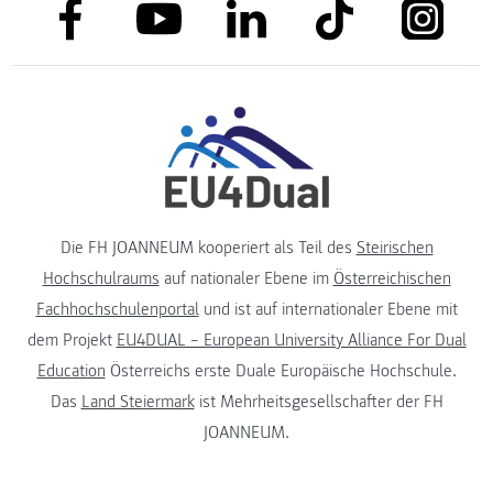
link to facebook
link to tiktok
link to
link to linkedin
link to youtube
Die FH JOANNEUM kooperiert als Teil des
Steirischen
Hochschulraums
auf nationaler Ebene im
Österreichischen
Fachhochschulenportal
und ist auf internationaler Ebene mit
dem Projekt
EU4DUAL – European University Alliance For Dual
Education
Österreichs erste Duale Europäische Hochschule.
Das
Land Steiermark
ist Mehrheitsgesellschafter der FH
JOANNEUM.