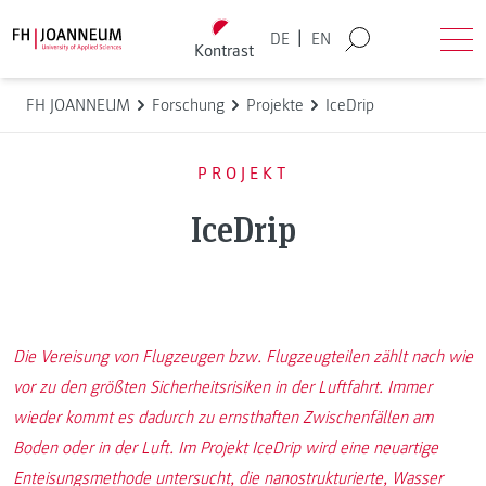
Direkt zum Inhalt wechseln
Back to homepage
|
DE
EN
Kontrast
Suche
Men
FH JOANNEUM
Forschung
Projekte
IceDrip
PROJEKT
IceDrip
Die Vereisung von Flugzeugen bzw. Flugzeugteilen zählt nach wie
vor zu den größten Sicherheitsrisiken in der Luftfahrt. Immer
wieder kommt es dadurch zu ernsthaften Zwischenfällen am
Boden oder in der Luft. Im Projekt IceDrip wird eine neuartige
Enteisungsmethode untersucht, die nanostrukturierte, Wasser