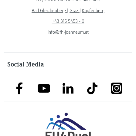
Bad Gleichenberg
|
Graz
|
Kapfenberg
+43 316 5453 - 0
info@fh-joanneum.at
Social Media
link to facebook
link to tiktok
link to
link to linkedin
link to youtube