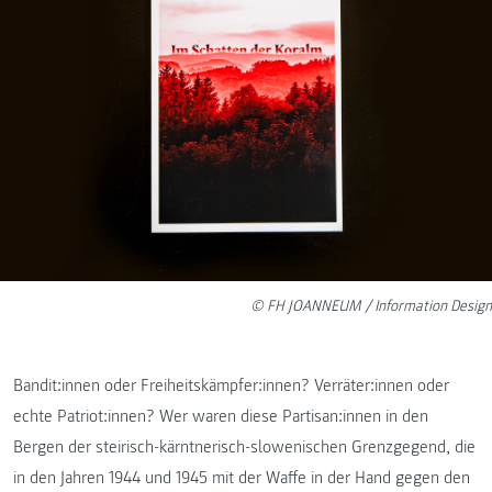
© FH JOANNEUM / Information Design
Bandit:innen oder Freiheitskämpfer:innen? Verräter:innen oder
echte Patriot:innen? Wer waren diese Partisan:innen in den
Bergen der steirisch-kärntnerisch-slowenischen Grenzgegend, die
in den Jahren 1944 und 1945 mit der Waffe in der Hand gegen den