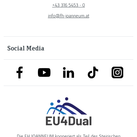
+43 316 5453 - 0
info@fh-joanneum.at
Social Media
link to facebook
link to tiktok
link to
link to linkedin
link to youtube
Die FH JOANNEUM kooperiert als Teil des
Steirischen