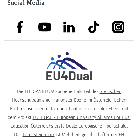
Social Media
link to facebook
link to tiktok
link to
link to linkedin
link to youtube
Die FH JOANNEUM kooperiert als Teil des
Steirischen
Hochschulraums
auf nationaler Ebene im
Österreichischen
Fachhochschulenportal
und ist auf internationaler Ebene mit
dem Projekt
EU4DUAL – European University Alliance For Dual
Education
Österreichs erste Duale Europäische Hochschule.
Das
Land Steiermark
ist Mehrheitsgesellschafter der FH