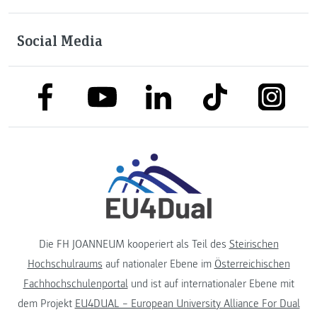
Social Media
link to facebook
link to tiktok
link to
link to linkedin
link to youtube
Die FH JOANNEUM kooperiert als Teil des
Steirischen
Hochschulraums
auf nationaler Ebene im
Österreichischen
Fachhochschulenportal
und ist auf internationaler Ebene mit
dem Projekt
EU4DUAL – European University Alliance For Dual