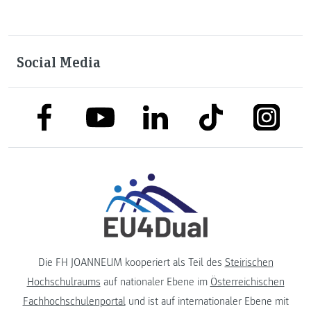
Social Media
link to facebook
link to tiktok
link to
link to linkedin
link to youtube
Die FH JOANNEUM kooperiert als Teil des
Steirischen
Hochschulraums
auf nationaler Ebene im
Österreichischen
Fachhochschulenportal
und ist auf internationaler Ebene mit