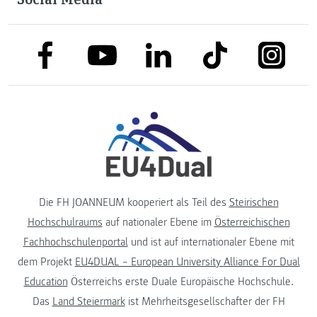
link to facebook
link to tiktok
link to
link to linkedin
link to youtube
Die FH JOANNEUM kooperiert als Teil des
Steirischen
Hochschulraums
auf nationaler Ebene im
Österreichischen
Fachhochschulenportal
und ist auf internationaler Ebene mit
dem Projekt
EU4DUAL – European University Alliance For Dual
Education
Österreichs erste Duale Europäische Hochschule.
Das
Land Steiermark
ist Mehrheitsgesellschafter der FH