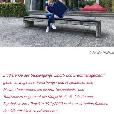
© FH JOANNEUM
Studierende des Studiengangs „Sport- und Eventmanagement“
geben im Zuge ihrer Forschungs- und Projektarbeit allen
Masterstudierenden am Institut Gesundheits- und
Tourismusmanagement die Möglichkeit, die Inhalte und
Ergebnisse ihrer Projekte 2019/2020 in einem virtuellen Rahmen
der Öffentlichkeit zu präsentieren.