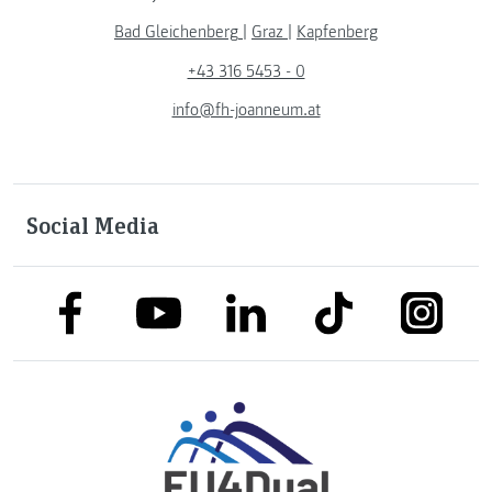
Bad Gleichenberg
|
Graz
|
Kapfenberg
+43 316 5453 - 0
info@fh-joanneum.at
Social Media
link to facebook
link to tiktok
link to
link to linkedin
link to youtube