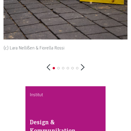
(c) Lara Nellißen & Fiorella Rossi
(
Institut
Design &
Kommunikation