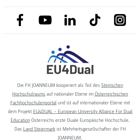
link to facebook
link to tiktok
link to
link to linkedin
link to youtube
Die FH JOANNEUM kooperiert als Teil des
Steirischen
Hochschulraums
auf nationaler Ebene im
Österreichischen
Fachhochschulenportal
und ist auf internationaler Ebene mit
dem Projekt
EU4DUAL – European University Alliance For Dual
Education
Österreichs erste Duale Europäische Hochschule.
Das
Land Steiermark
ist Mehrheitsgesellschafter der FH
JOANNEUM.