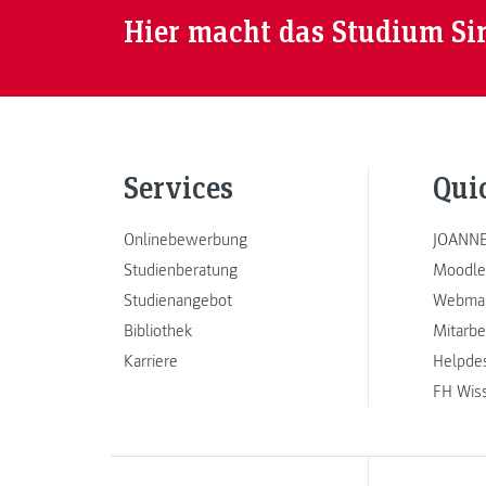
Hier macht das Studium Si
Services
Qui
Onlinebewerbung
JOANNE
Studienberatung
Moodle
Studienangebot
Webmai
Bibliothek
Mitarbe
Karriere
Helpde
FH Wis