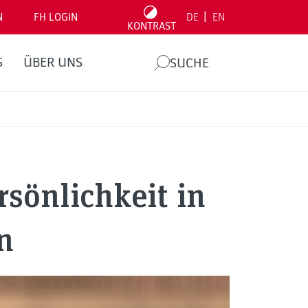
|
N
FH LOGIN
DE
EN
KONTRAST
S
ÜBER UNS
SUCHE
sönlichkeit in
n