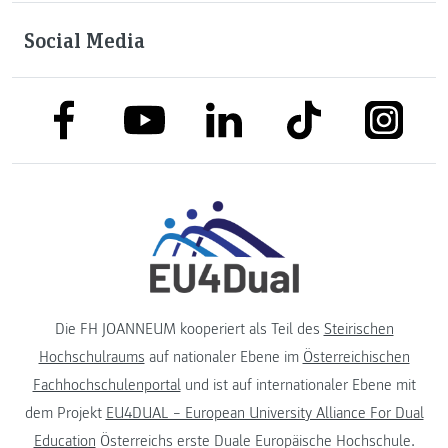
Social Media
link to facebook
link to tiktok
link to
link to linkedin
link to youtube
Die FH JOANNEUM kooperiert als Teil des
Steirischen
Hochschulraums
auf nationaler Ebene im
Österreichischen
Fachhochschulenportal
und ist auf internationaler Ebene mit
dem Projekt
EU4DUAL – European University Alliance For Dual
Education
Österreichs erste Duale Europäische Hochschule.