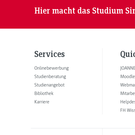
Hier macht das Studium Si
Services
Qui
Onlinebewerbung
JOANNE
Studienberatung
Moodle
Studienangebot
Webmai
Bibliothek
Mitarbe
Karriere
Helpde
FH Wis