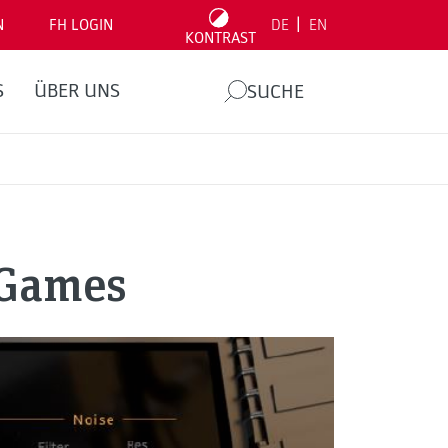
|
N
FH LOGIN
DE
EN
KONTRAST
S
ÜBER UNS
SUCHE
 Games