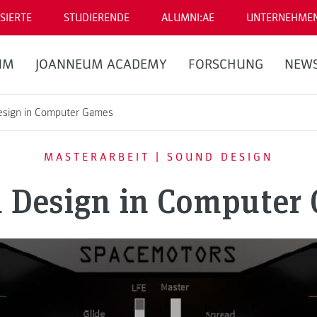
SIERTE
STUDIERENDE
ALUMNI:AE
UNTERNEHME
UM
JOANNEUM ACADEMY
FORSCHUNG
NEW
esign in Computer Games
MASTERARBEIT | SOUND DESIGN
 Design in Computer