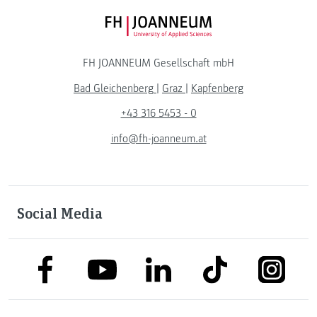
FH JOANNEUM Logo
FH JOANNEUM Gesellschaft mbH
Bad Gleichenberg
|
Graz
|
Kapfenberg
+43 316 5453 - 0
info@fh-joanneum.at
Social Media
link to facebook
link to tiktok
link to
link to linkedin
link to youtube