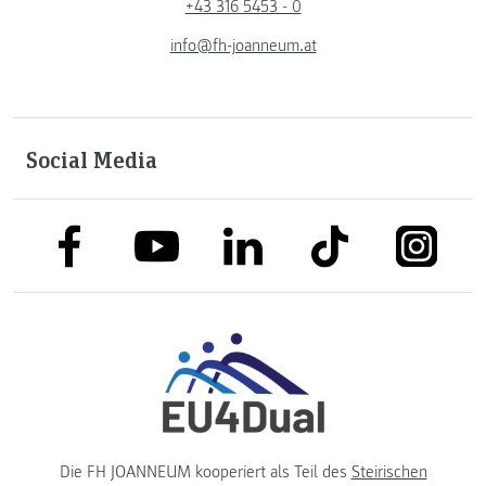
+43 316 5453 - 0
info@fh-joanneum.at
Social Media
link to facebook
link to tiktok
link to
link to linkedin
link to youtube
Die FH JOANNEUM kooperiert als Teil des
Steirischen