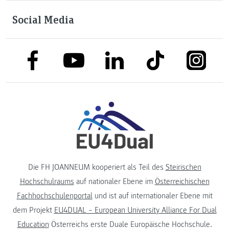
Social Media
link to facebook
link to tiktok
link to
link to linkedin
link to youtube
Die FH JOANNEUM kooperiert als Teil des
Steirischen
Hochschulraums
auf nationaler Ebene im
Österreichischen
Fachhochschulenportal
und ist auf internationaler Ebene mit
dem Projekt
EU4DUAL – European University Alliance For Dual
Education
Österreichs erste Duale Europäische Hochschule.