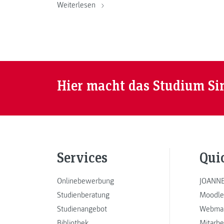
Weiterlesen
Hier macht das Studium Si
Services
Qui
Onlinebewerbung
JOANNE
Studienberatung
Moodle
Studienangebot
Webmai
Bibliothek
Mitarbe