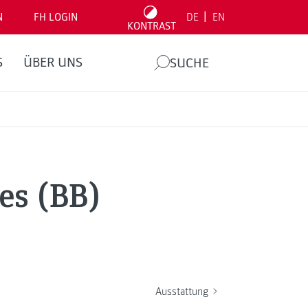
|
N
FH LOGIN
DE
EN
KONTRAST
S
ÜBER UNS
SUCHE
es (BB)
Ausstattung