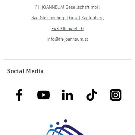
FH JOANNEUM Gesellschaft mbH
Bad Gleichenberg
|
Graz
|
Kapfenberg
+43 316 5453 - 0
info@fh-joanneum.at
Social Media
link to facebook
link to tiktok
link to
link to linkedin
link to youtube