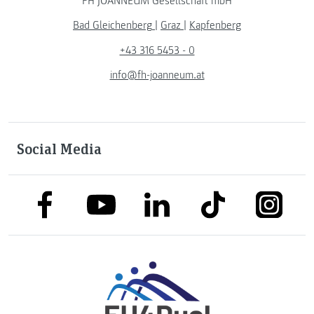
FH JOANNEUM Gesellschaft mbH
Bad Gleichenberg
|
Graz
|
Kapfenberg
+43 316 5453 - 0
info@fh-joanneum.at
Social Media
link to facebook
link to tiktok
link to
link to linkedin
link to youtube