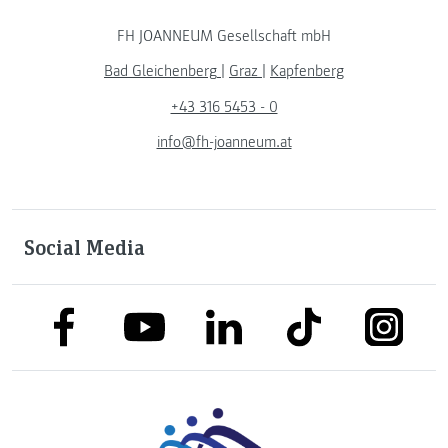
FH JOANNEUM Gesellschaft mbH
Bad Gleichenberg
|
Graz
|
Kapfenberg
+43 316 5453 - 0
info@fh-joanneum.at
Social Media
link to facebook
link to tiktok
link to
link to linkedin
link to youtube