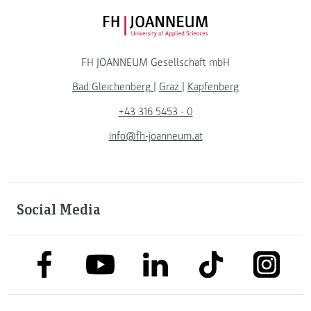
FH JOANNEUM Logo
FH JOANNEUM Gesellschaft mbH
Bad Gleichenberg
|
Graz
|
Kapfenberg
+43 316 5453 - 0
info@fh-joanneum.at
Social Media
link to facebook
link to tiktok
link to
link to linkedin
link to youtube