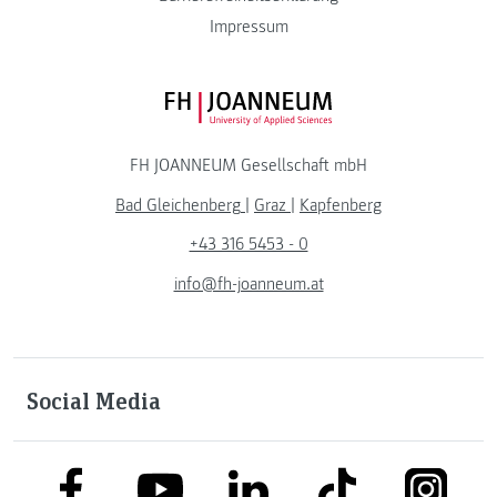
Impressum
FH JOANNEUM Logo
FH JOANNEUM Gesellschaft mbH
Bad Gleichenberg
|
Graz
|
Kapfenberg
+43 316 5453 - 0
info@fh-joanneum.at
Social Media
link to facebook
link to tiktok
link to
link to linkedin
link to youtube