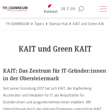
Direkt zum Inhalt wechseln
Back to homepage
|
DE
EN
Kontrast
Suche
Men
FH JOANNEUM
Topics
Startup Hub
KAIT und Green KAIT
KAIT und Green KAIT
KAIT: Das Zentrum für IT-Gründer:innen
in der Obersteiermark
Seit seiner Gründung 2017 hat sich KAIT, der Kapfenberg
Accelerator und Inkubator für IT, als Anlaufstelle für
Gründer:innen und Jungunternehmer:innen etabliert. Mit
Unterstützung durch das Interreg-Programm unterstützte KAIT