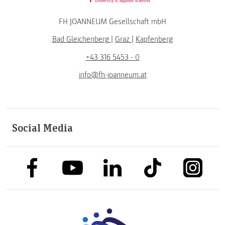
FH JOANNEUM Gesellschaft mbH
Bad Gleichenberg
|
Graz
|
Kapfenberg
+43 316 5453 - 0
info@fh-joanneum.at
Social Media
link to facebook
link to tiktok
link to
link to linkedin
link to youtube