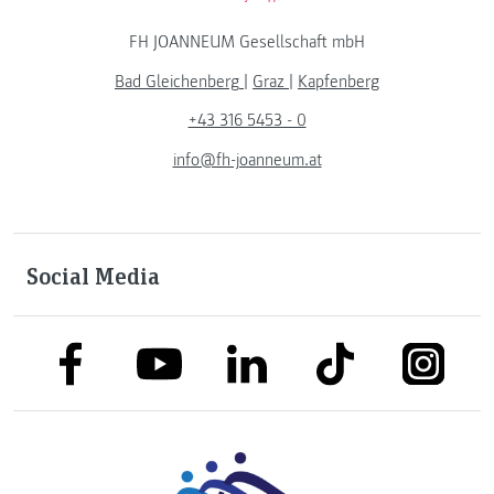
FH JOANNEUM Gesellschaft mbH
Bad Gleichenberg
|
Graz
|
Kapfenberg
+43 316 5453 - 0
info@fh-joanneum.at
Social Media
link to facebook
link to tiktok
link to
link to linkedin
link to youtube