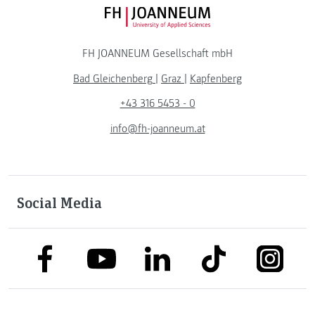
FH JOANNEUM Logo
FH JOANNEUM Gesellschaft mbH
Bad Gleichenberg
|
Graz
|
Kapfenberg
+43 316 5453 - 0
info@fh-joanneum.at
Social Media
link to facebook
link to tiktok
link to
link to linkedin
link to youtube