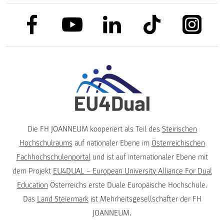
link to facebook
link to tiktok
link to
link to linkedin
link to youtube
Die FH JOANNEUM kooperiert als Teil des
Steirischen
Hochschulraums
auf nationaler Ebene im
Österreichischen
Fachhochschulenportal
und ist auf internationaler Ebene mit
dem Projekt
EU4DUAL – European University Alliance For Dual
Education
Österreichs erste Duale Europäische Hochschule.
Das
Land Steiermark
ist Mehrheitsgesellschafter der FH
JOANNEUM.