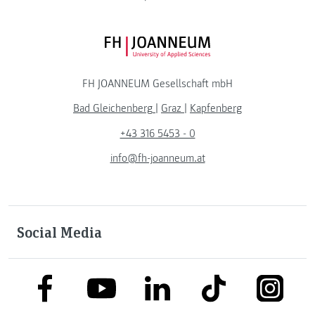
FH JOANNEUM Logo
FH JOANNEUM Gesellschaft mbH
Bad Gleichenberg
|
Graz
|
Kapfenberg
+43 316 5453 - 0
info@fh-joanneum.at
Social Media
link to facebook
link to tiktok
link to
link to linkedin
link to youtube