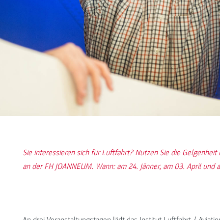
Sie interessieren sich für Luftfahrt? Nutzen Sie die Gelgenheit
an der FH JOANNEUM. Wann: am 24. Jänner, am 03. April und am
An drei Veranstaltungstagen lädt das
Institut Luftfahrt / Aviatio