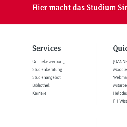
Hier macht das Studium Si
Services
Qui
Onlinebewerbung
JOANNE
Studienberatung
Moodle
Studienangebot
Webmai
Bibliothek
Mitarbe
Karriere
Helpde
FH Wis